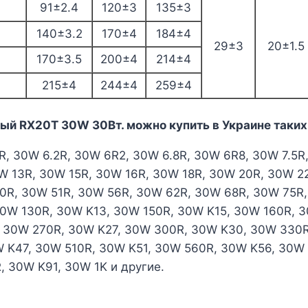
91±2.4
120±3
135±3
140±3.2
170±4
184±4
29±3
20±1.5
170±3.5
200±4
214±4
215±4
244±4
259±4
й RX20T 30W 30Вт. можно купить в Украине таких
R, 30W 6.2R, 30W 6R2, 30W 6.8R, 30W 6R8, 30W 7.5R
0W 13R, 30W 15R, 30W 16R, 30W 18R, 30W 20R, 30W 
0R, 30W 51R, 30W 56R, 30W 62R, 30W 68R, 30W 75R,
 30W 130R, 30W K13, 30W 150R, 30W K15, 30W 160R, 
, 30W 270R, 30W K27, 30W 300R, 30W K30, 30W 330
 K47, 30W 510R, 30W K51, 30W 560R, 30W K56, 30W
 30W K91, 30W 1K и другие.