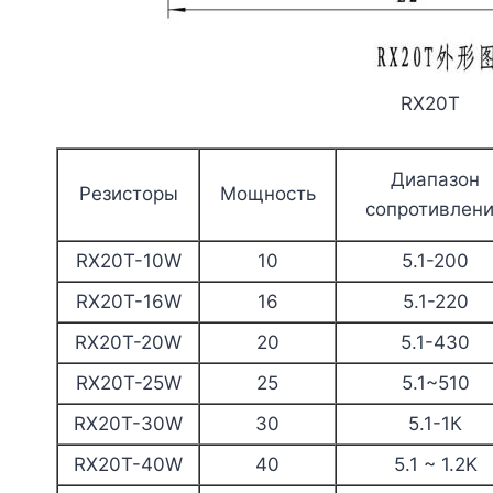
RX20T
Диапазон
Резисторы
Мощность
сопротивлен
RX20T-10W
10
5.1-200
RX20T-16W
16
5.1-220
RX20T-20W
20
5.1-430
RX20T-25W
25
5.1~510
RX20T-30W
30
5.1-1К
RX20T-40W
40
5.1 ~ 1.2K