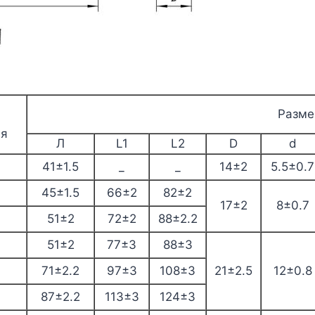
Разме
ия
Л
L1
L2
D
d
41±1.5
_
_
14±2
5.5±0.7
45±1.5
66±2
82±2
17±2
8±0.7
51±2
72±2
88±2.2
51±2
77±3
88±3
71±2.2
97±3
108±3
21±2.5
12±0.8
87±2.2
113±3
124±3