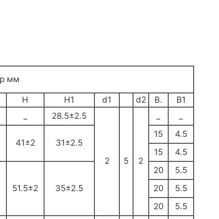
р мм
H
H1
d1
d2
В.
В1
_
28.5±2.5
_
_
15
4.5
41±2
31±2.5
15
4.5
2
5
2
20
5.5
51.5±2
35±2.5
20
5.5
20
5.5