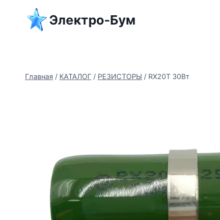
Перейти
Электро-Бум
к
содержимому
Главная
/
КАТАЛОГ
/
РЕЗИСТОРЫ
/
RX20T 30Вт