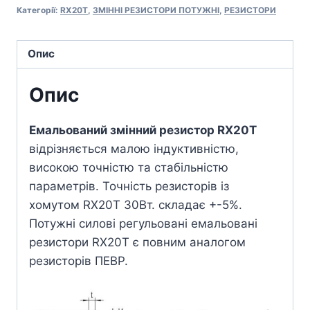
Категорії:
RX20T
,
ЗМІННІ РЕЗИСТОРИ ПОТУЖНІ
,
РЕЗИСТОРИ
Опис
Опис
Емальований змінний резистор RX20T
відрізняється малою індуктивністю,
високою точністю та стабільністю
параметрів. Точність резисторів із
хомутом RX20T 30Вт. складає +-5%.
Потужні силові регульовані емальовані
резистори RX20T є повним аналогом
резисторів ПЕВР.