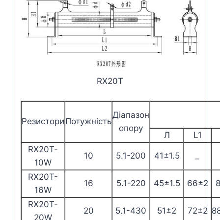
RX20T
Діапазон
Резистори
Потужність
опору
Л
L1
RX20T-
10
5.1-200
41±1.5
_
10W
RX20T-
16
5.1-220
45±1.5
66±2
16W
RX20T-
20
5.1-430
51±2
72±2
8
20W