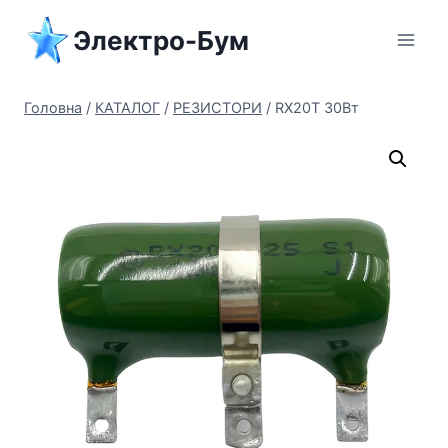
Перейти
Электро-Бум
до
вмісту
Головна
/
КАТАЛОГ
/
РЕЗИСТОРИ
/
RX20T 30Вт