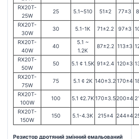
RX20T-
25
5.1~510
51±2
77±3
25W
RX20T-
30
5.1-1К
71±2.2
97±3
1
30W
RX20T-
5.1 ~
40
87±2.2
113±3
1
40W
1.2K
RX20T-
50
5.1 ¢ 1.5K
91±2.4
120±3
1
50W
RX20T-
75
5.1 ¢ 2K
140±3.2
170±4
1
75W
RX20T-
100
5.1 ¢2.7K
170±3.5
200±4
2
100W
RX20T-
150
5.1-4.3K
215±4
244±4
2
150W
Резистор дротяний змінний емальований