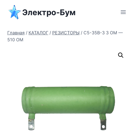
Перейти
Электро-Бум
к
содержимому
Главная
/
КАТАЛОГ
/
РЕЗИСТОРЫ
/
С5-35В-3 3 ОМ —
510 ОМ