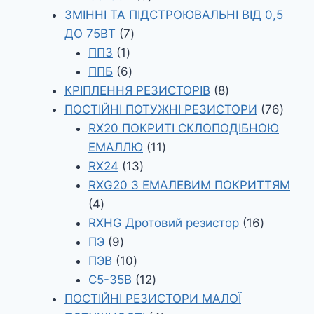
товарів
ЗМІННІ ТА ПІДСТРОЮВАЛЬНІ ВІД 0,5
7
ДО 75ВТ
7
1
товарів
ПП3
1
товар
6
ППБ
6
товарів
8
КРІПЛЕННЯ РЕЗИСТОРІВ
8
товарів
76
ПОСТІЙНІ ПОТУЖНІ РЕЗИСТОРИ
76
товар
RX20 ПОКРИТІ СКЛОПОДІБНОЮ
11
ЕМАЛЛЮ
11
13
товарів
RX24
13
товарів
RXG20 З ЕМАЛЕВИМ ПОКРИТТЯМ
4
4
товари
16
RXHG Дротовий резистор
16
9
товарів
ПЭ
9
товарів
10
ПЭВ
10
товарів
12
С5-35В
12
товарів
ПОСТІЙНІ РЕЗИСТОРИ МАЛОЇ