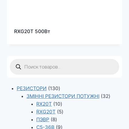
RXG20T 500Вт
Пошук
товарів
130
РЕЗИСТОРИ
130
товарів
32
ЗМІННІ РЕЗИСТОРИ ПОТУЖНІ
32
10
товари
RX20T
10
товарів
5
RXG20T
5
8
товарів
ПЭВР
8
товарів
9
С5-36В
9