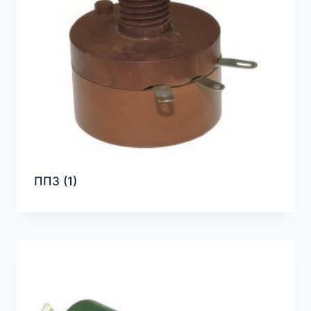
ПП3
(1)