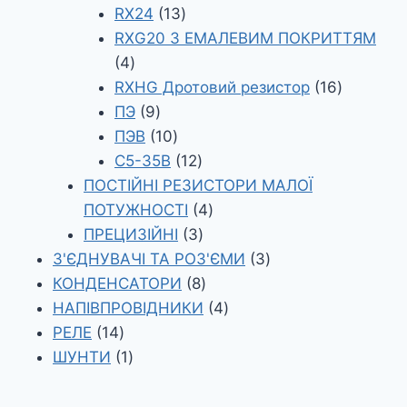
13
товарів
RX24
13
товарів
RXG20 З ЕМАЛЕВИМ ПОКРИТТЯМ
4
4
товари
16
RXHG Дротовий резистор
16
9
товарів
ПЭ
9
товарів
10
ПЭВ
10
товарів
12
С5-35В
12
товарів
ПОСТІЙНІ РЕЗИСТОРИ МАЛОЇ
4
ПОТУЖНОСТІ
4
3
товари
ПРЕЦИЗІЙНІ
3
товари
3
З'ЄДНУВАЧІ ТА РОЗ'ЄМИ
3
8
товари
КОНДЕНСАТОРИ
8
товарів
4
НАПІВПРОВІДНИКИ
4
14
товари
РЕЛЕ
14
товарів
1
ШУНТИ
1
товар