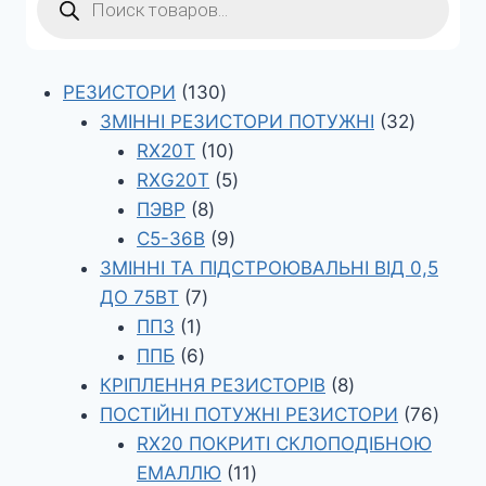
товарів
130
РЕЗИСТОРИ
130
товарів
32
ЗМІННІ РЕЗИСТОРИ ПОТУЖНІ
32
10
товари
RX20T
10
товарів
5
RXG20T
5
8
товарів
ПЭВР
8
товарів
9
С5-36В
9
товарів
ЗМІННІ ТА ПІДСТРОЮВАЛЬНІ ВІД 0,5
7
ДО 75ВТ
7
1
товарів
ПП3
1
товар
6
ППБ
6
товарів
8
КРІПЛЕННЯ РЕЗИСТОРІВ
8
товарів
76
ПОСТІЙНІ ПОТУЖНІ РЕЗИСТОРИ
76
товар
RX20 ПОКРИТІ СКЛОПОДІБНОЮ
11
ЕМАЛЛЮ
11