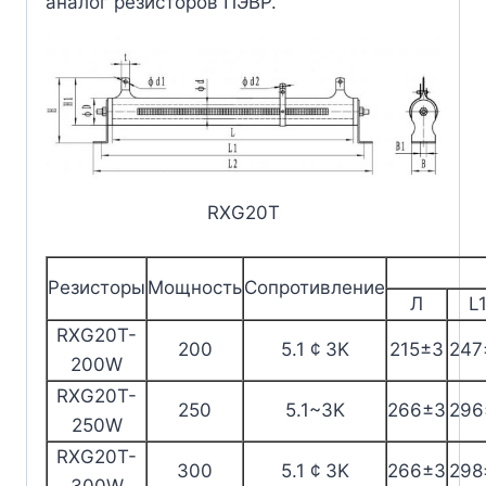
аналог резисторов ПЭВР.
RXG20T
Резисторы
Мощность
Сопротивление
Л
L
RXG20T-
200
5.1 ¢ 3K
215±3
247
200W
RXG20T-
250
5.1~3K
266±3
296
250W
RXG20T-
300
5.1 ¢ 3K
266±3
298
300W