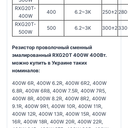
RXG20T-
400
6.2~3K
250±2
280
400W
RXG20T-
500
6.2~3K
300±2
330
500W
Резистор проволочный сменный
эмалированный RXG20T 400W 400Вт.
можно купить в Украине таких
номиналов:
400W 6R, 400W 6.2R, 400W 6R2, 400W
6.8R, 400W 6R8, 400W 7.5R, 400W 7R5,
400W 8R, 400W 8.2R, 400W 8R2, 400W
9.1R, 400W 9R1, 400W 10R, 400W 11R,
400W 12R, 400W 13R, 400W 15R, 400W
16R, 400W 18R, 400W 20R, 400W 22R,