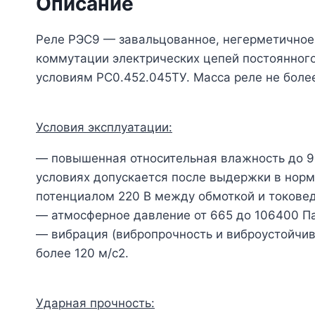
Описание
Реле РЭС9 — завальцованное, негерметичное
коммутации электрических цепей постоянного
условиям РС0.452.045ТУ. Мас­са реле не более
Условия эксплуатации:
— повышенная относительная влажность до 98 
условиях допускается после выдержки в норм
потенциалом 220 В между обмоткой и токове
— атмосферное давление от 665 до 106400 Па
— вибрация (вибропрочность и виброустойчивос
более 120 м/с
2
.
Ударная прочность: