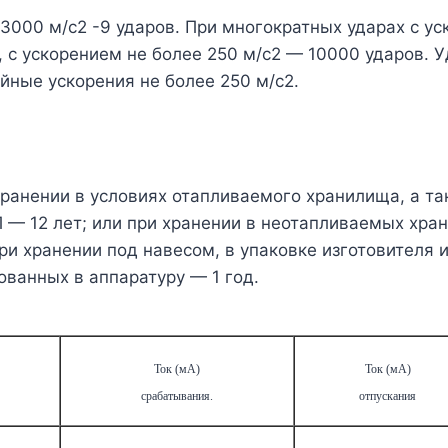
 3000 м/с
2
-9 ударов. При многократных ударах с ус
 с ускорением не более 250 м/с
2
— 10000 ударов. У
йные ускорения не более 250 м/с
2
.
хране­нии в условиях отапливаемого хранилища, а 
— 12 лет; или при хранении в неотапливаемых хран
ри хранении под навесом, в упаковке изготовителя 
ованных в аппаратуру — 1 год.
Ток (мА)
Ток (мА)
срабатывания.
отпускания