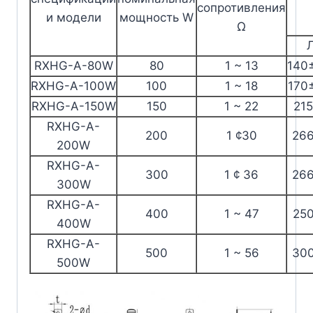
сопротивления
и модели
мощность W
Ω
RXHG-A-80W
80
1 ~ 13
140
RXHG-A-100W
100
1 ~ 18
170
RXHG-A-150W
150
1 ~ 22
21
RXHG-A-
200
1 ¢30
26
200W
RXHG-A-
300
1 ¢ 36
26
300W
RXHG-A-
400
1 ~ 47
25
400W
RXHG-A-
500
1 ~ 56
30
500W