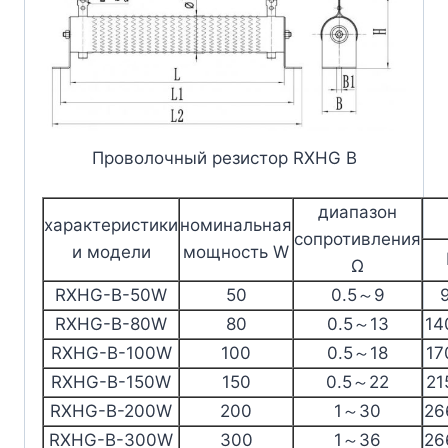
Проволочный резистор RXHG B
диапазон
характеристики
номинальная
сопротивления
и модели
мощность W
Ω
RXHG-B-50W
50
0.5～9
RXHG-B-80W
80
0.5～13
14
RXHG-B-100W
100
0.5～18
17
RXHG-B-150W
150
0.5～22
21
RXHG-B-200W
200
1～30
26
RXHG-B-300W
300
1～36
26