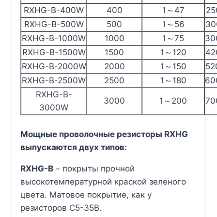
RXHG-B-400W
400
1～47
25
RXHG-B-500W
500
1～56
30
RXHG-B-1000W
1000
1～75
30
RXHG-B-1500W
1500
1～120
42
RXHG-B-2000W
2000
1～150
52
RXHG-B-2500W
2500
1～180
60
RXHG-B-
3000
1～200
70
3000W
Мощные проволочные резисторы RXHG
выпускаются двух типов:
RXHG-B
– покрыты прочной
высокотемпературной краской зеленого
цвета. Матовое покрытие, как у
резисторов С5-35В.