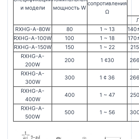
сопротивления
и модели
мощность W
Ω
RXHG-A-80W
80
1 ~ 13
140
RXHG-A-100W
100
1 ~ 18
170
RXHG-A-150W
150
1 ~ 22
21
RXHG-A-
200
1 ¢30
26
200W
RXHG-A-
300
1 ¢ 36
26
300W
RXHG-A-
400
1 ~ 47
25
400W
RXHG-A-
500
1 ~ 56
30
500W