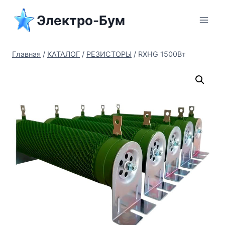
Перейти
Электро-Бум
к
содержимому
Главная
/
КАТАЛОГ
/
РЕЗИСТОРЫ
/
RXHG 1500Вт