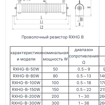
Проволочный резистор RXHG B
диапазон
характеристики
номинальная
сопротивления
и модели
мощность W
Ω
RXHG-B-50W
50
0.5～9
RXHG-B-80W
80
0.5～13
14
RXHG-B-100W
100
0.5～18
17
RXHG-B-150W
150
0.5～22
21
RXHG-B-200W
200
1～30
26
RXHG-B-300W
300
1～36
26