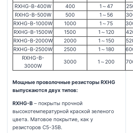
RXHG-B-400W
400
1～47
25
RXHG-B-500W
500
1～56
30
RXHG-B-1000W
1000
1～75
30
RXHG-B-1500W
1500
1～120
42
RXHG-B-2000W
2000
1～150
52
RXHG-B-2500W
2500
1～180
60
RXHG-B-
3000
1～200
70
3000W
Мощные проволочные резисторы RXHG
выпускаются двух типов:
RXHG-B
– покрыты прочной
высокотемпературной краской зеленого
цвета. Матовое покрытие, как у
резисторов С5-35В.