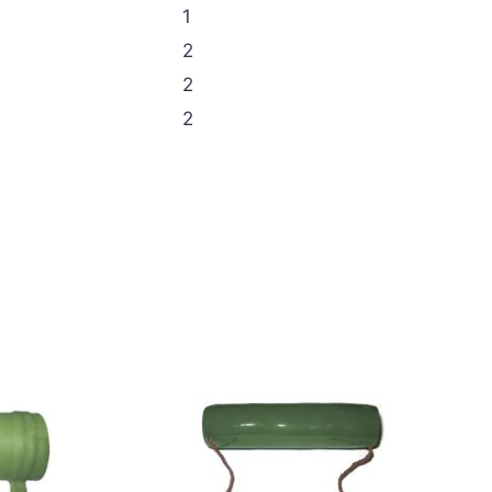
1
2
2
2