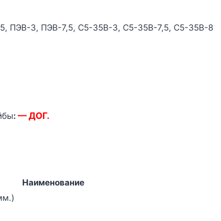
, ПЭВ-3, ПЭВ-7,5, С5-35В-3, С5-35В-7,5, С5-35В-8
— ДОГ.
йбы
:
Наименование
мм.)