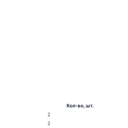
Кол-во, шт.
2
2