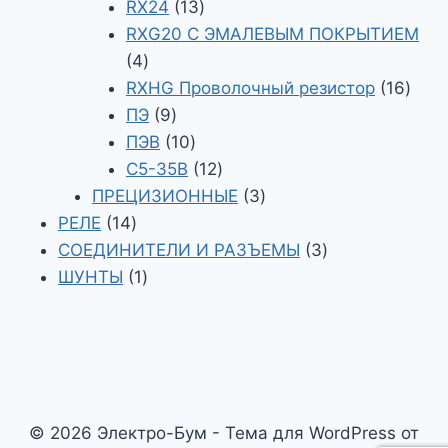
13
товаров
RX24
13
товаров
RXG20 С ЭМАЛЕВЫМ ПОКРЫТИЕМ
4
4
товара
16
RXHG Проволочный резистор
16
9
това
ПЭ
9
товаров
10
ПЭВ
10
товаров
12
С5-35В
12
товаров
3
ПРЕЦИЗИОННЫЕ
3
14
товара
РЕЛЕ
14
товаров
3
СОЕДИНИТЕЛИ И РАЗЪЕМЫ
3
1
товара
ШУНТЫ
1
товар
© 2026 Электро-Бум - Тема для WordPress от