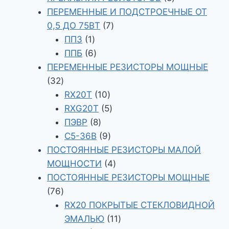
товаров
ПЕРЕМЕННЫЕ И ПОДСТРОЕЧНЫЕ ОТ
7
0,5 ДО 75ВТ
7
1
товаров
ПП3
1
товар
6
ППБ
6
товаров
ПЕРЕМЕННЫЕ РЕЗИСТОРЫ МОЩНЫЕ
32
32
товара
10
RX20T
10
товаров
5
RXG20T
5
8
товаров
ПЭВР
8
товаров
9
С5-36В
9
товаров
ПОСТОЯННЫЕ РЕЗИСТОРЫ МАЛОЙ
4
МОЩНОСТИ
4
товара
ПОСТОЯННЫЕ РЕЗИСТОРЫ МОЩНЫЕ
76
76
товаров
RX20 ПОКРЫТЫЕ СТЕКЛОВИДНОЙ
11
ЭМАЛЬЮ
11