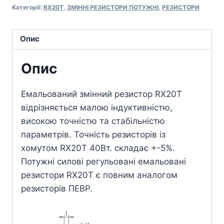
Категорії:
RX20T
,
ЗМІННІ РЕЗИСТОРИ ПОТУЖНІ
,
РЕЗИСТОРИ
Опис
Опис
Емальований змінний резистор RX20T
відрізняється малою індуктивністю,
високою точністю та стабільністю
параметрів. Точність резисторів із
хомутом RX20T 40Вт. складає +-5%.
Потужні силові регульовані емальовані
резистори RX20T є повним аналогом
резисторів ПЕВР.