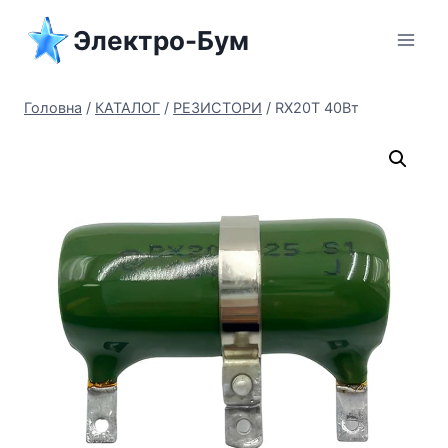
Перейти
Электро-Бум
до
вмісту
Головна
/
КАТАЛОГ
/
РЕЗИСТОРИ
/
RX20T 40Вт