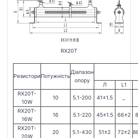
RX20T
Діапазон
Резистори
Потужність
опору
Л
L1
RX20T-
10
5.1-200
41±1.5
_
10W
RX20T-
16
5.1-220
45±1.5
66±2
16W
RX20T-
20
5.1-430
51±2
72±2
8
20W