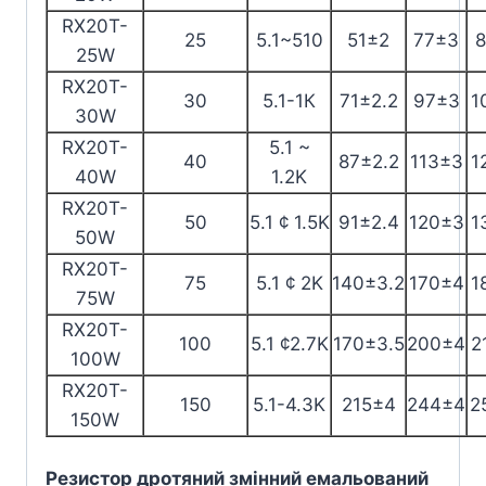
RX20T-
25
5.1~510
51±2
77±3
25W
RX20T-
30
5.1-1К
71±2.2
97±3
1
30W
RX20T-
5.1 ~
40
87±2.2
113±3
1
40W
1.2K
RX20T-
50
5.1 ¢ 1.5K
91±2.4
120±3
1
50W
RX20T-
75
5.1 ¢ 2K
140±3.2
170±4
1
75W
RX20T-
100
5.1 ¢2.7K
170±3.5
200±4
2
100W
RX20T-
150
5.1-4.3K
215±4
244±4
2
150W
Резистор дротяний змінний емальований