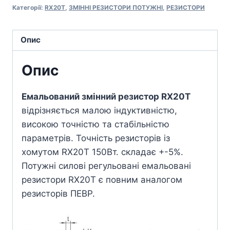
Категорії:
RX20T
,
ЗМІННІ РЕЗИСТОРИ ПОТУЖНІ
,
РЕЗИСТОРИ
Опис
Опис
Емальований змінний резистор RX20T
відрізняється малою індуктивністю,
високою точністю та стабільністю
параметрів. Точність резисторів із
хомутом RX20T 150Вт. складає +-5%.
Потужні силові регульовані емальовані
резистори RX20T є повним аналогом
резисторів ПЕВР.