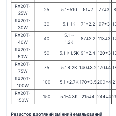
RX20T-
25
5.1~510
51±2
77±3
25W
RX20T-
30
5.1-1К
71±2.2
97±3
1
30W
RX20T-
5.1 ~
40
87±2.2
113±3
1
40W
1.2K
RX20T-
50
5.1 ¢ 1.5K
91±2.4
120±3
1
50W
RX20T-
75
5.1 ¢ 2K
140±3.2
170±4
1
75W
RX20T-
100
5.1 ¢2.7K
170±3.5
200±4
2
100W
RX20T-
150
5.1-4.3K
215±4
244±4
2
150W
Резистор дротяний змінний емальований