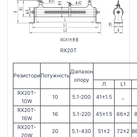
RX20T
Діапазон
Резистори
Потужність
опору
Л
L1
RX20T-
10
5.1-200
41±1.5
_
10W
RX20T-
16
5.1-220
45±1.5
66±2
16W
RX20T-
20
5.1-430
51±2
72±2
8
20W