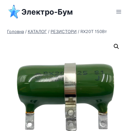
Перейти
Электро-Бум
до
вмісту
Головна
/
КАТАЛОГ
/
РЕЗИСТОРИ
/
RX20T 150Вт