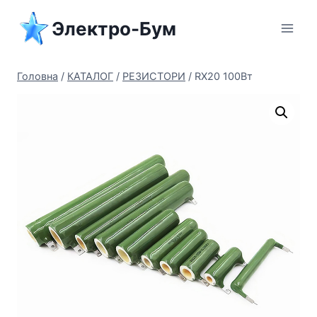
Перейти
Электро-Бум
до
вмісту
Головна
/
КАТАЛОГ
/
РЕЗИСТОРИ
/
RX20 100Вт