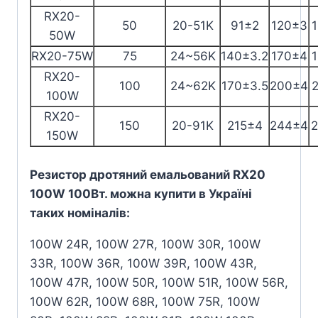
RX20-
50
20-51K
91±2
120±3
50W
RX20-75W
75
24~56K
140±3.2
170±4
RX20-
100
24~62K
170±3.5
200±4
100W
RX20-
150
20-91K
215±4
244±4
150W
Резистор дротяний емальований RX20
100W 100Вт. можна купити в Україні
таких номіналів:
100W 24R, 100W 27R, 100W 30R, 100W
33R, 100W 36R, 100W 39R, 100W 43R,
100W 47R, 100W 50R, 100W 51R, 100W 56R,
100W 62R, 100W 68R, 100W 75R, 100W