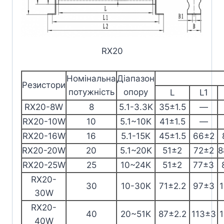
RX20
Номінальна
Діапазон
Резистори
потужність
опору
L
L1
RX20-8W
8
5.1-3.3K
35±1.5
—
RX20-10W
10
5.1~10K
41±1.5
—
RX20-16W
16
5.1-15K
45±1.5
66±2
RX20-20W
20
5.1~20K
51±2
72±2
8
RX20-25W
25
10~24K
51±2
77±3
RX20-
30
10-30K
71±2.2
97±3
30W
RX20-
40
20~51K
87±2.2
113±3
40W