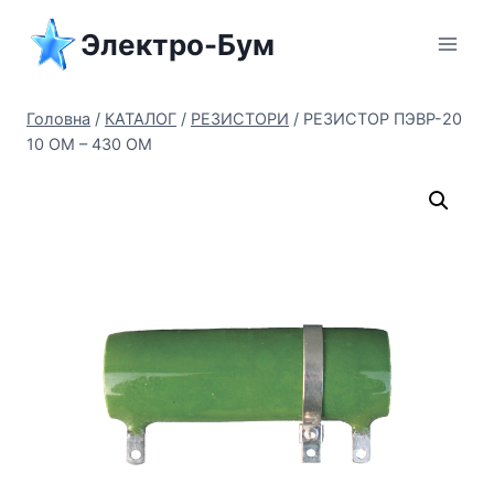
Перейти
Электро-Бум
до
вмісту
Головна
/
КАТАЛОГ
/
РЕЗИСТОРИ
/
РЕЗИСТОР ПЭВР-20
10 ОМ – 430 ОМ