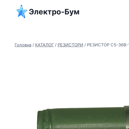
Перейти
Электро-Бум
до
вмісту
Головна
/
КАТАЛОГ
/
РЕЗИСТОРИ
/
РЕЗИСТОР C5-36В-1