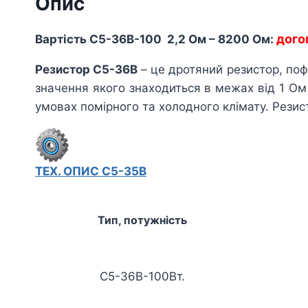
Опис
дого
Вартість C5-36В-100 2,2 Ом – 8200 Ом:
Резистор С5-36В
– це дротяний резистор, по
значення якого знаходиться в межах від 1 Ом
умовах помірного та холодного клімату. Резис
ТЕХ. ОПИС С5-35В
Тип, потужність
С5-36В-100Вт.