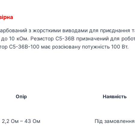
вірна
фарбований з жорсткими виводами для приєднання т
 до 10 кОм. Резистор С5-36В призначений для робот
тор С5-36В-100 має розсіювану потужність 100 Вт.
Опір
Наявність
2,2 Ом – 43 Ом
Під замовлення